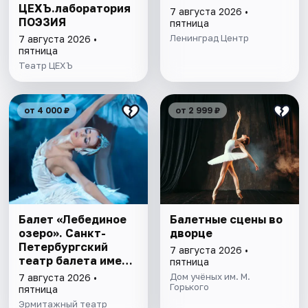
ЦЕХЪ.лаборатория
7 августа 2026 •
ПОЭЗИЯ
пятница
Ленинград Центр
7 августа 2026 •
пятница
Театр ЦЕХЪ
от 4 000 ₽
от 2 999 ₽
Балет «Лебединое
Балетные сцены во
озеро». Санкт-
дворце
Петербургский
7 августа 2026 •
театр балета имени
пятница
П.И. Чайковского
Дом учёных им. М.
7 августа 2026 •
Горького
пятница
Эрмитажный театр