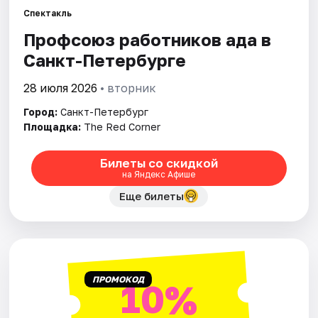
Спектакль
Профсоюз работников ада в
Города
Санкт-Петербурге
Площадки
28 июля 2026
• вторник
Артисты
Город:
Санкт-Петербург
Площадка:
The Red Corner
Рейтинги
Билеты со скидкой
на Яндекс Афише
Еще билеты
ПРОМОКОД
10%