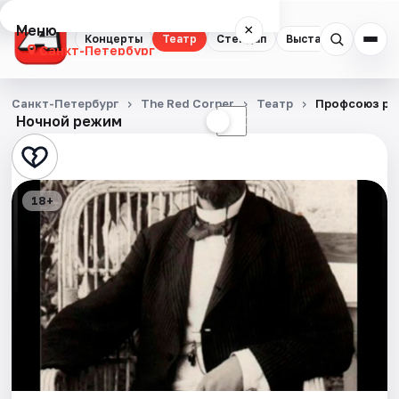
Меню
×
Концерты
Театр
Стендап
Выставки
Квест
Санкт-Петербург
Концерты
Санкт-Петербург
The Red Corner
Театр
Профсоюз ра
Ночной режим
☀
☾
Театр
Стендап
18+
Выставки
Квесты
Экскурсии
Спорт
События