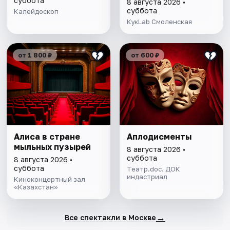
суббота
8 августа 2026 •
суббота
Калейдоскоп
КукLab Смоленская
от 1 800 ₽
от 600 ₽
Алиса в стране
Аплодисменты
мыльных пузырей
8 августа 2026 •
суббота
8 августа 2026 •
суббота
Театр.doc. ДОК
индастриал
Киноконцертный зал
«Казахстан»
→
Все спектакли в Москве