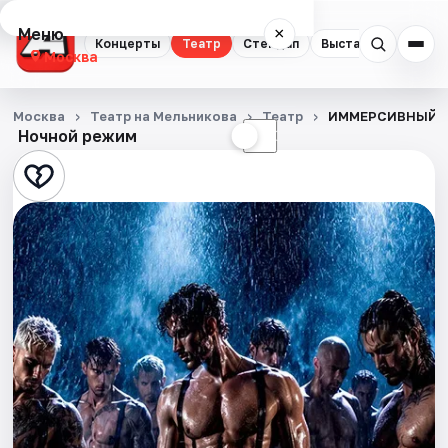
Меню
×
Концерты
Театр
Стендап
Выставки
Квест
Москва
Концерты
Москва
Театр на Мельникова
Театр
ИММЕРСИВНЫЙ С
Ночной режим
☀
☾
Театр
Стендап
Выставки
Квесты
Экскурсии
Спорт
События