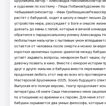
Брусникина.Автор - Александра НиколаенкоАвтор и
и художник по костюму - Лёша ЛобановХудожник по
ЧебышеваКомпозитор - Иван ГребенщиковРежиссёр 
растёт с бабушкой, ходит в школу и пишет письмо 
устройстве мира, рассуждает о Боге и смысле жизни,
доехать до мамы с папой, которые в вечной команд
обратился к парадоксальному роману Александры Ни
любопытным мальчуган с пытливым умом вглядываетс
остаётся от человека после смерти и можно ли вер
коротких ироничных сценок-диалогов между бабушко
устаёт задавать вопросы, ненароком бьёт чашки, пу
девочку позвать в кино. Вместе с юмором истории 
друг о друге: мальчик и бабушка вместе переживают
продолжая любить этот мир во всех его противоречи
Мастерской Брусникина-2025. Эскиз будущего спект
Выпуская его полную версию, театр продолжает иск
литературы.«В книге Саши Николаенко меня зацепил
по отношению ко времени и к героям. Для меня этот
бабушки скрываются два умных философа, которые и