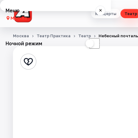
Меню
×
Концерты
Театр
Москва
Концерты
Москва
Театр Практика
Театр
Небесный почталь
Ночной режим
☀
☾
Театр
Стендап
Выставки
Квесты
Экскурсии
Спорт
События