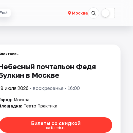
☀
☾
Москва
Ещё
Спектакль
Небесный почтальон Федя
Булкин в Москве
19 июля 2026
• воскресенье • 16:00
Город:
Москва
Площадка:
Театр Практика
Билеты со скидкой
на Kassir.ru