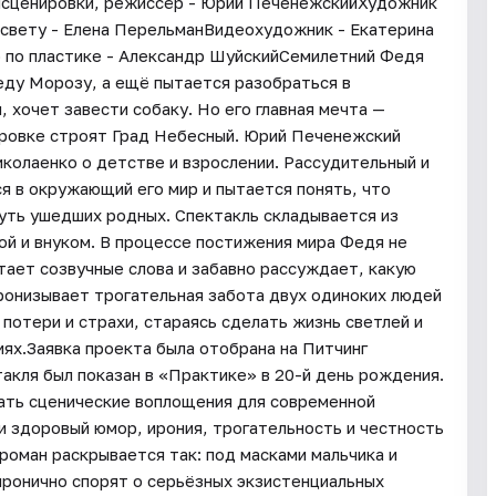
нсценировки, режиссёр - Юрий ПеченежскийХудожник
 свету - Елена ПерельманВидеохудожник - Екатерина
по пластике - Александр ШуйскийСемилетний Федя
Деду Морозу, а ещё пытается разобраться в
 хочет завести собаку. Но его главная мечта —
ировке строят Град Небесный. Юрий Печенежский
колаенко о детстве и взрослении. Рассудительный и
я в окружающий его мир и пытается понять, что
нуть ушедших родных. Спектакль складывается из
й и внуком. В процессе постижения мира Федя не
тает созвучные слова и забавно рассуждает, какую
пронизывает трогательная забота двух одиноких людей
 потери и страхи, стараясь сделать жизнь светлей и
ях.Заявка проекта была отобрана на Питчинг
акля был показан в «Практике» в 20-й день рождения.
ать сценические воплощения для современной
и здоровый юмор, ирония, трогательность и честность
 роман раскрывается так: под масками мальчика и
ронично спорят о серьёзных экзистенциальных