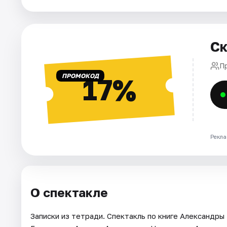
Города
Ск
Площадки
П
Артисты
ПРОМОКОД
17%
Рейтинги
Рекла
О спектакле
Записки из тетради. Спектакль по книге Александ