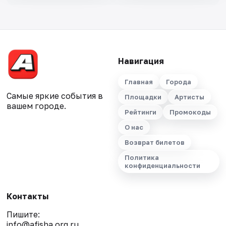
Навигация
Главная
Города
Самые яркие события в
Площадки
Артисты
вашем городе.
Рейтинги
Промокоды
О нас
Возврат билетов
Политика
конфиденциальности
Контакты
Пишите:
info@afisha.org.ru