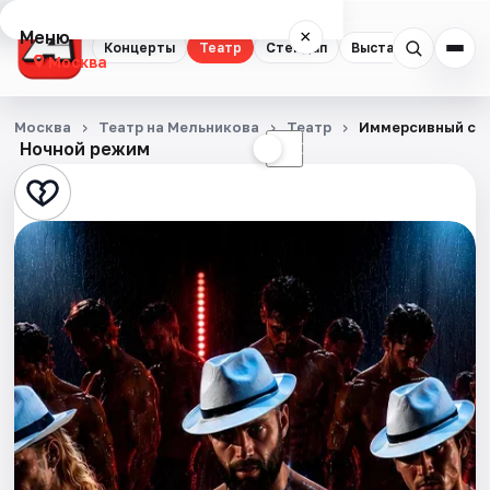
Меню
×
Концерты
Театр
Стендап
Выставки
Квест
Москва
Концерты
Москва
Театр на Мельникова
Театр
Иммерсивный сп
Ночной режим
☀
☾
Театр
Стендап
Выставки
Квесты
Экскурсии
Спорт
События