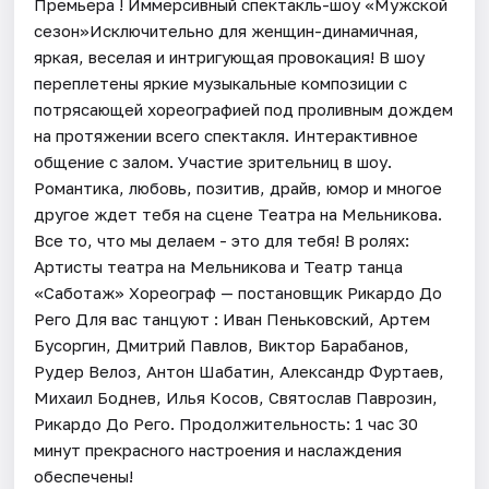
Премьера ! Иммерсивный спектакль-шоу «Мужской
сезон»Исключительно для женщин-динамичная,
яркая, веселая и интригующая провокация! В шоу
переплетены яркие музыкальные композиции с
потрясающей хореографией под проливным дождем
на протяжении всего спектакля. Интерактивное
общение с залом. Участие зрительниц в шоу.
Романтика, любовь, позитив, драйв, юмор и многое
другое ждет тебя на сцене Театра на Мельникова.
Все то, что мы делаем - это для тебя! В ролях:
Артисты театра на Мельникова и Театр танца
«Саботаж» Хореограф — постановщик Рикардо До
Рего Для вас танцуют : Иван Пеньковский, Артем
Бусоргин, Дмитрий Павлов, Виктор Барабанов,
Рудер Велоз, Антон Шабатин, Александр Фуртаев,
Михаил Боднев, Илья Косов, Святослав Паврозин,
Рикардо До Рего. Продолжительность: 1 час 30
минут прекрасного настроения и наслаждения
обеспечены!