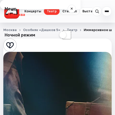
Меню
×
Концерты
Театр
Стендап
Выставки
Квест
Москва
Концерты
Москва
Особняк «Дашков 5»
Театр
Иммерсивное шоу
Ночной режим
☀
☾
Театр
Стендап
Выставки
Квесты
Экскурсии
Спорт
События