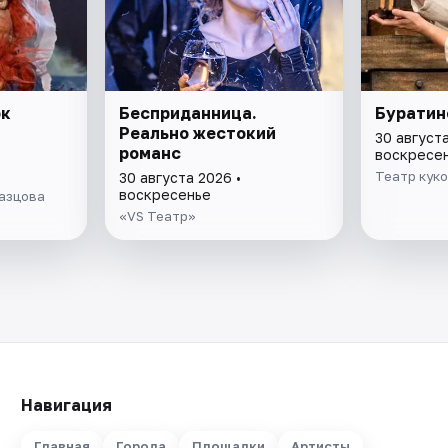
ок
Бесприданница.
Буратин
Реально жестокий
30 августа
романс
воскресе
Театр куко
30 августа 2026 •
воскресенье
разцова
«VS Театр»
Навигация
Главная
Города
Площадки
Артисты