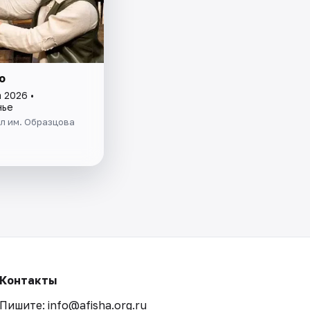
о
 2026 •
нье
л им. Образцова
Контакты
Пишите: info@afisha.org.ru