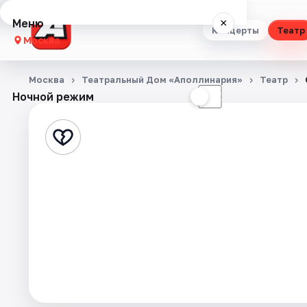
Меню
×
Концерты
Театр
Москва
Концерты
Москва
Театральный Дом «Аполлинария»
Театр
Ночной режим
☀
☾
Театр
Стендап
Выставки
Квесты
Экскурсии
Спорт
События