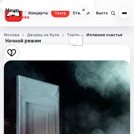
Меню
×
Концерты
Театр
Стендап
Выставки
Квест
Москва
Концерты
Москва
Дворец на Яузе
Театр
Иллюзия счастья
Ночной режим
☀
☾
Театр
Стендап
Выставки
Квесты
Экскурсии
Спорт
События