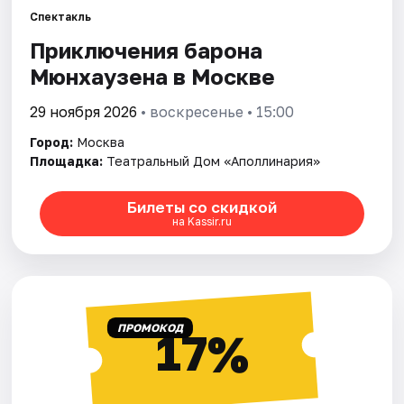
Спектакль
Приключения барона
Города
Мюнхаузена в Москве
Площадки
29 ноября 2026
• воскресенье • 15:00
Артисты
Город:
Москва
Площадка:
Театральный Дом «Аполлинария»
Рейтинги
Билеты со скидкой
на Kassir.ru
ПРОМОКОД
17%