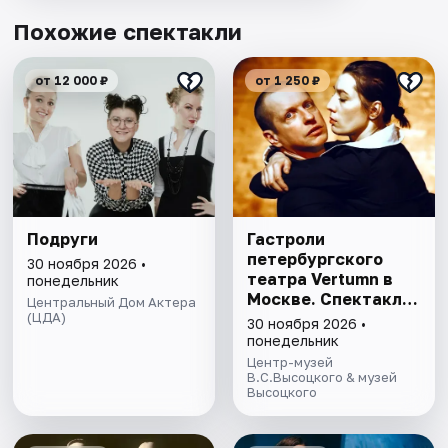
Похожие спектакли
от 12 000 ₽
от 1 250 ₽
Подруги
Гастроли
петербургского
30 ноября 2026 •
театра Vertumn в
понедельник
Москве. Спектакль
Центральный Дом Актера
(ЦДА)
«Воин и дева».
30 ноября 2026 •
История
понедельник
знакомства и брака
Центр-музей
А.Ахматовой и
В.С.Высоцкого & музей
Высоцкого
Н.Гумилёва.