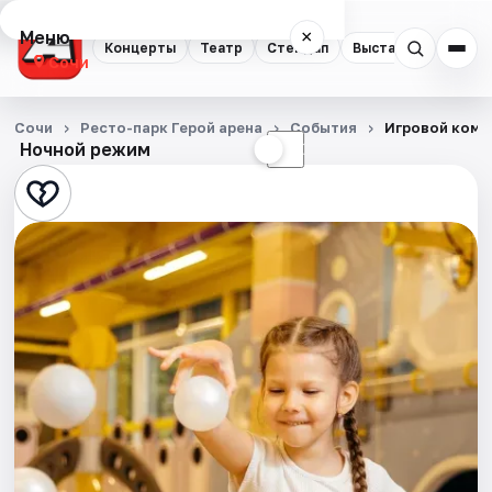
Меню
×
Концерты
Театр
Стендап
Выставки
Квест
Сочи
Концерты
Сочи
Ресто-парк Герой арена
События
Игровой комп
Ночной режим
☀
☾
Театр
Стендап
Выставки
Квесты
Экскурсии
Спорт
События