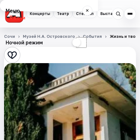
Меню
×
Концерты
Театр
Стендап
Выставки
Квест
Сочи
Концерты
Сочи
Музей Н.А. Островского
События
Жизнь и твор
Ночной режим
☀
☾
Театр
Стендап
Выставки
Квесты
Экскурсии
Спорт
События