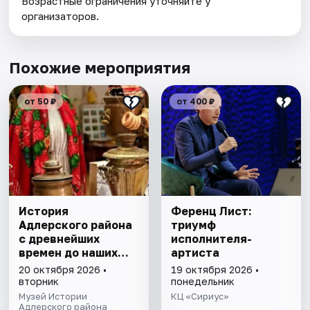
Возрастные ограничения уточняйте у
организаторов.
Похожие мероприятия
от 50 ₽
от 400 ₽
История
Ференц Лист:
Адлерского района
триумф
с древнейших
исполнителя-
времен до наших
артиста
дней. Экскурсия
20 октября 2026 •
19 октября 2026 •
вторник
понедельник
Музей Истории
КЦ «Сириус»
Адлерского района