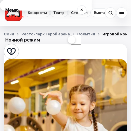
Меню
×
Концерты
Театр
Стендап
Выставки
Квест
Сочи
Концерты
Сочи
Ресто-парк Герой арена
События
Игровой комп
Ночной режим
☀
☾
Театр
Стендап
Выставки
Квесты
Экскурсии
Спорт
События