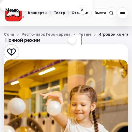
Меню
×
Концерты
Театр
Стендап
Выставки
Квест
Сочи
Концерты
Сочи
Ресто-парк Герой арена
Детям
Игровой компле
Ночной режим
☀
☾
Театр
Стендап
Выставки
Квесты
Экскурсии
Спорт
События