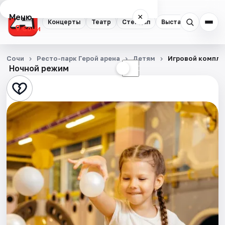
Меню
×
Концерты
Театр
Стендап
Выставки
Квест
Сочи
Концерты
Сочи
Ресто-парк Герой арена
Детям
Игровой компле
Ночной режим
☀
☾
Театр
Стендап
Выставки
Квесты
Экскурсии
Спорт
События