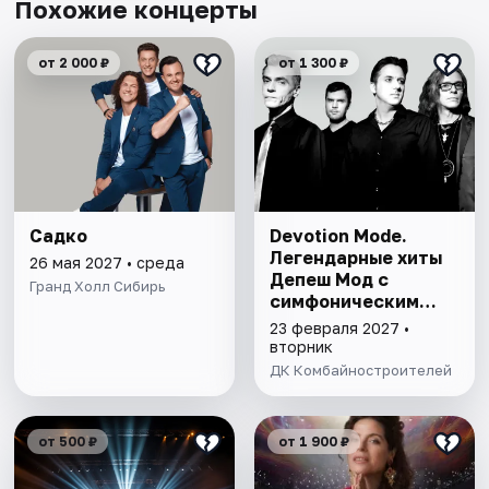
Похожие концерты
от 2 000 ₽
от 1 300 ₽
Садко
Devotion Mode.
Легендарные хиты
26 мая 2027 • среда
Депеш Мод с
Гранд Холл Сибирь
симфоническим
оркестром
23 февраля 2027 •
вторник
ДК Комбайностроителей
от 500 ₽
от 1 900 ₽