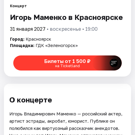
Концерт
Города
Игорь Маменко в Красноярске
31 января 2027
• воскресенье • 19:00
Площадки
Город:
Красноярск
Артисты
Площадка:
ГДК «Зеленогорск»
Рейтинги
Билеты от 1 500 ₽
на Ticketland
О концерте
Игорь Владимирович Маменко — российский актер,
артист эстрады, акробат, юморист. Публике он
полюбился как виртуозный рассказчик анекдотов.