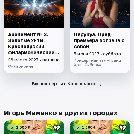
Абонемент № 3.
Перукуа. Пред-
Золотые хиты.
премьера встреча с
Красноярский
собой
филармонический
5 июня 2027 • суббота
русский оркестр
26 марта 2027 • пятница
Концертный зал «Гранд
имени А. Ю. Бардина
Холл Сибирь»
Филармония
→
Все концерты в Красноярске
Игорь Маменко в других городах
от 1 500 ₽
от 1 500 ₽