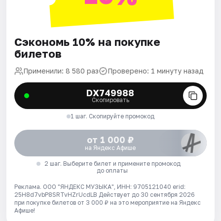
Сэкономь 10% на покупке
билетов
Применили: 8 580 раз
Проверено: 1 минуту назад
DX749988
Скопировать
1 шаг. Скопируйте промокод
от 1 000 ₽
на Яндекс Афише
2 шаг. Выберите билет и примените промокод
до оплаты
Реклама. ООО "ЯНДЕКС МУЗЫКА", ИНН: 9705121040 erid:
25H8d7vbP8SRTvHZrUcdLB
Действует до 30 сентября 2026
при покупке билетов от 3 000 ₽ на это мероприятие на Яндекс
Афише!