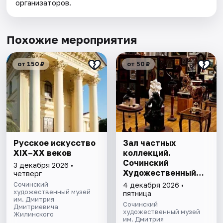
организаторов.
Похожие мероприятия
от 150 ₽
от 50 ₽
Русское искусство
Зал частных
XIX–XX веков
коллекций.
Сочинский
3 декабря 2026 •
Художественный
четверг
музей им. Д.Д.
Сочинский
4 декабря 2026 •
художественный музей
Жилинского
пятница
им. Дмитрия
Сочинский
Дмитриевича
художественный музей
Жилинского
им. Дмитрия