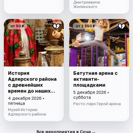
Дмитриевича
Жилинского
от 50 ₽
от 1 550 ₽
История
Батутная арена с
Адлерского района
активити-
с древнейших
площадками
времен до наших
5 декабря 2026 •
дней. Экскурсия
суббота
4 декабря 2026 •
пятница
Ресто-парк Герой арена
Музей Истории
Адлерского района
→
Все мероприятия в Сочи