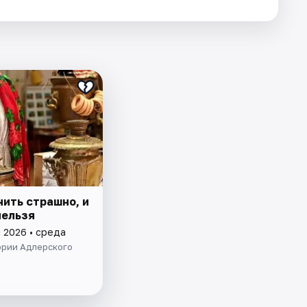
нить страшно, и
нельзя
 2026 • среда
ории Адлерского