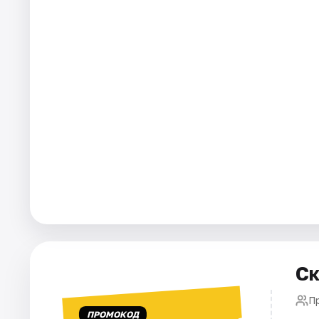
Города
Площадки
Артисты
Рейтинги
Ск
П
ПРОМОКОД