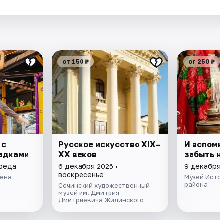
.
от 150 ₽
от 250 ₽
 с
Русское искусство XIX–
И вспом
адками
XX веков
забыть 
среда
6 декабря 2026 •
9 декабря
воскресенье
рена
Музей Ист
района
Сочинский художественный
музей им. Дмитрия
Дмитриевича Жилинского