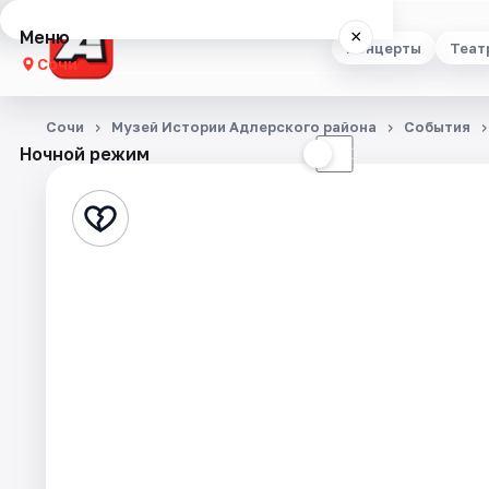
Меню
×
Концерты
Теат
Сочи
Концерты
Сочи
Музей Истории Адлерского района
События
Ночной режим
☀
☾
Театр
Стендап
Выставки
Квесты
Экскурсии
Спорт
События