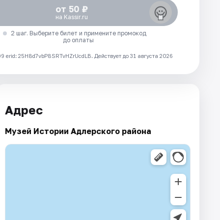
от 50 ₽
на Kassir.ru
2 шаг. Выберите билет и примените промокод
до оплаты
 erid: 25H8d7vbP8SRTvHZrUcdLB.
Действует до 31 августа 2026
Адрес
Музей Истории Адлерского района