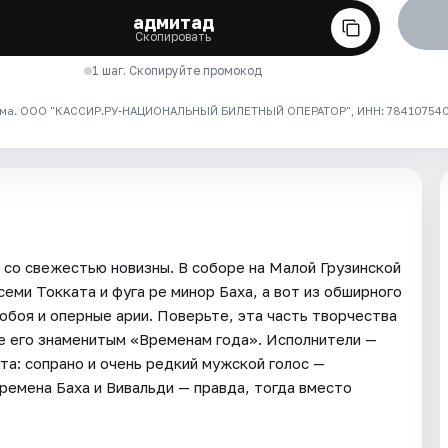
адмитад
Скопировать
1 шаг. Скопируйте промокод
ма. ООО "КАССИР.РУ-НАЦИОНАЛЬНЫЙ БИЛЕТНЫЙ ОПЕРАТОР", ИНН: 7841075409
 со свежестью новизны. В соборе на Малой Грузинской
еми Токката и фуга ре минор Баха, а вот из обширного
гобоя и оперные арии. Поверьте, эта часть творчества
те его знаменитым «Временам года». Исполнители —
эта: сопрано и очень редкий мужской голос —
ремена Баха и Вивальди — правда, тогда вместо