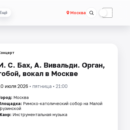
☀
☾
Москва
Ещё
Концерт
И. С. Бах, А. Вивальди. Орган,
гобой, вокал в Москве
10 июля 2026
• пятница • 21:00
Город:
Москва
Площадка:
Римско-католический собор на Малой
Грузинской
Жанр:
Инструментальная музыка