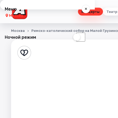
Меню
×
Концерты
Театр
Москва
Концерты
Москва
Римско-католический собор на Малой Грузинс
Ночной режим
☀
☾
Театр
Стендап
Выставки
Квесты
Экскурсии
Спорт
События