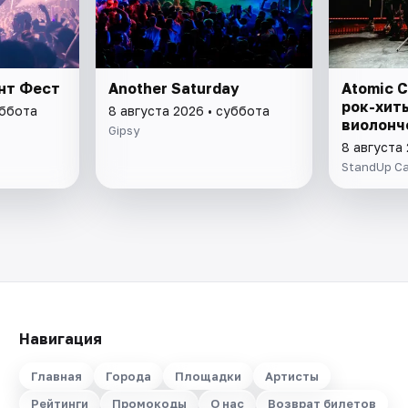
ант Фест
Another Saturday
Atomic C
рок-хит
уббота
8 августа 2026 • суббота
виолонч
Gipsy
8 августа
StandUp C
Навигация
Главная
Города
Площадки
Артисты
Рейтинги
Промокоды
О нас
Возврат билетов