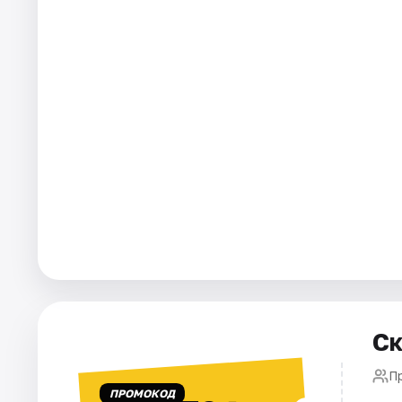
Города
Площадки
Артисты
Рейтинги
Ск
П
ПРОМОКОД