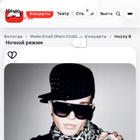
Меню
×
Концерты
Театр
Стендап
Выставки
Спорт
Вологда
Концерты
Вологда
Мэйн Клаб (Main Club)
Концерты
Huzzy B
Ночной режим
☀
☾
Театр
Стендап
Выставки
Спорт
События
Города