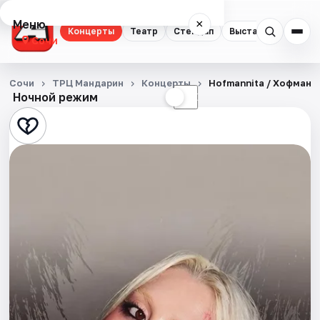
Меню
×
Концерты
Театр
Стендап
Выставки
Квест
Сочи
Концерты
Сочи
ТРЦ Мандарин
Концерты
Hofmannita / Хофманн
Ночной режим
☀
☾
Театр
Стендап
Выставки
Квесты
Экскурсии
Спорт
События