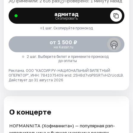
Применили: 2 616 раз
Проверено: 1 минуту назад
адмитад
Скопировать
1 шаг. Скопируйте промокод
от 1 500 ₽
на Kassir.ru
2 шаг. Выберите билет и примените промокод
до оплаты
Реклама. ООО "КАССИР.РУ-НАЦИОНАЛЬНЫЙ БИЛЕТНЫЙ
ОПЕРАТОР", ИНН: 7841075409 erid: 25H8d7vbP8SRTvHZrUcdLB.
Действует до 31 августа 2026
О концерте
HOFMANNITA (Хофманнита») — популярная рэп-
исполнительница и бывшая участница реалити-