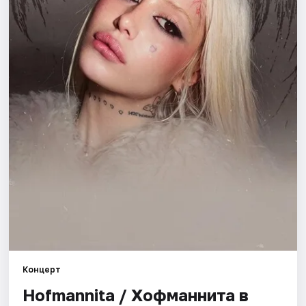
Города
Площадки
Артисты
Рейтинги
Концерт
Hofmannita / Хофманнита в