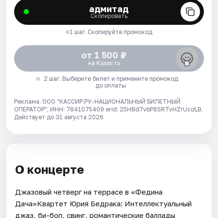
адмитад
Скопировать
1 шаг. Скопируйте промокод
от 1 500 ₽
на Kassir.ru
2 шаг. Выберите билет и примените промокод
до оплаты
Реклама. ООО "КАССИР.РУ-НАЦИОНАЛЬНЫЙ БИЛЕТНЫЙ
ОПЕРАТОР", ИНН: 7841075409 erid: 25H8d7vbP8SRTvHZrUcdLB.
Действует до 31 августа 2026
О концерте
Джазовый четверг на террасе в «Федина
Дача»Квартет Юрия Бедрака: Интеллектуальный
джаз, би-боп, свинг, романтические баллады