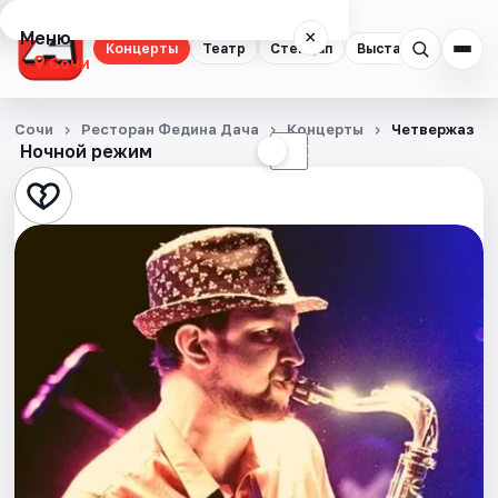
Меню
×
Концерты
Театр
Стендап
Выставки
Квест
Сочи
Концерты
Сочи
Ресторан Федина Дача
Концерты
Четвержаз
Ночной режим
☀
☾
Театр
Стендап
Выставки
Квесты
Экскурсии
Спорт
События