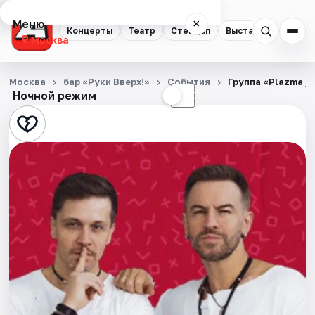
Меню
×
Концерты
Театр
Стендап
Выставки
Квест
Москва
Концерты
Москва
бар «Руки Вверх!»
События
Группа «Plazma /
Ночной режим
☀
☾
Театр
Стендап
Выставки
Квесты
Экскурсии
Спорт
События