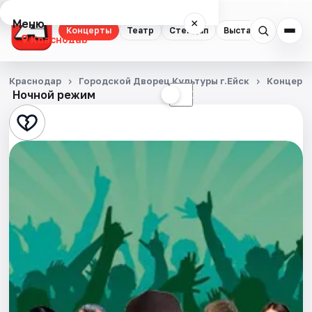
Меню
×
Концерты
Театр
Стендап
Выставки
Квест
Краснодар
Концерты
Краснодар
Городской Дворец Культуры г.Ейск
Концерт
Ночной режим
☀
☾
Театр
Стендап
Выставки
Квесты
Экскурсии
Спорт
События