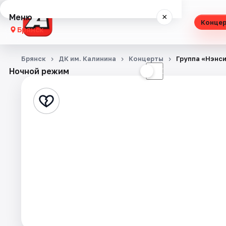
Меню
×
Конце
Брянск
Концерты
Брянск
ДК им. Калинина
Концерты
Группа «Нэнс
Ночной режим
☀
☾
Театр
Стендап
Выставки
Спорт
События
Города