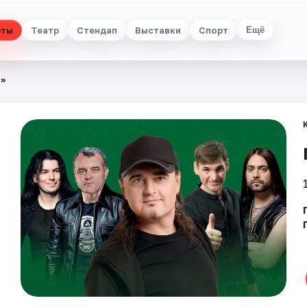
рты
Театр
Стендап
Выставки
Спорт
Ещё
и»