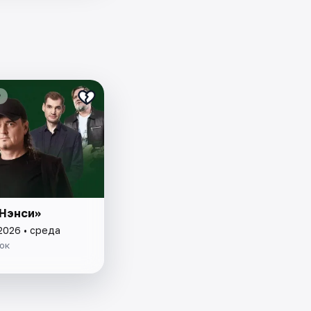
₽
«Нэнси»
2026 • среда
ок