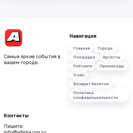
Навигация
Главная
Города
Самые яркие события в
Площадки
Артисты
вашем городе.
Рейтинги
Промокоды
О нас
Возврат билетов
Политика
конфиденциальности
Контакты
Пишите:
info@afisha.org.ru