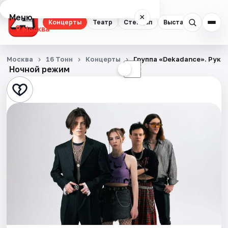
Меню
×
Концерты
Театр
Стендап
Выставки
Квест
Москва
Концерты
Москва
16 Тонн
Концерты
Группа «Dekadance». Рукоп
Ночной режим
☀
☾
Театр
Стендап
Выставки
Квесты
Экскурсии
Спорт
События