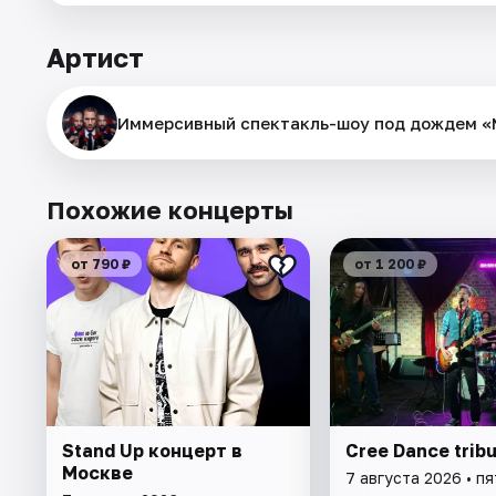
Артист
Иммерсивный спектакль-шоу под дождем «
Похожие концерты
от 790 ₽
от 1 200 ₽
Stand Up концерт в
Cree Dance trib
Москве
7 августа 2026 • п