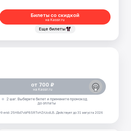
Билеты со скидкой
на Kassir.ru
Еще билеты
от 700 ₽
на Kassir.ru
2 шаг. Выберите билет и примените промокод
до оплаты
 erid: 25H8d7vbP8SRTvHZrUcdLB.
Действует до 31 августа 2026