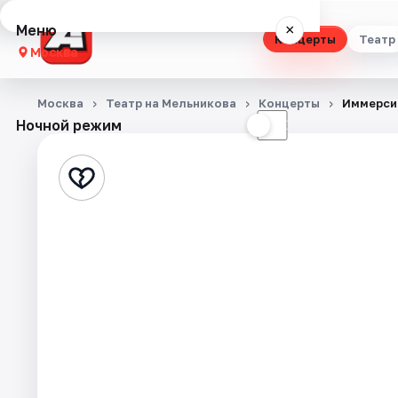
Меню
×
Концерты
Театр
Москва
Концерты
Москва
Театр на Мельникова
Концерты
Иммерси
Ночной режим
☀
☾
Театр
Стендап
Выставки
Квесты
Экскурсии
Спорт
События