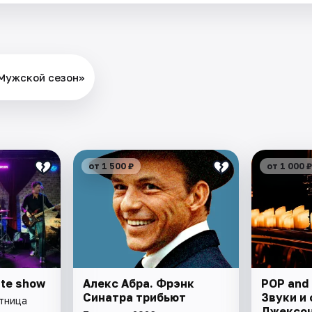
Мужской сезон»
от 1 500 ₽
от 1 000 ₽
ute show
Алекс Абра. Фрэнк
POP and 
Синатра трибьют
Звуки и 
ятница
Джексон