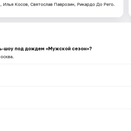
 Илья Косов, Святослав Паврозин, Рикардо До Рего.
ь-шоу под дождем «Мужской сезон»?
Москва.
.