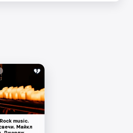
Rock music.
свечи. Майкл
, Джордж