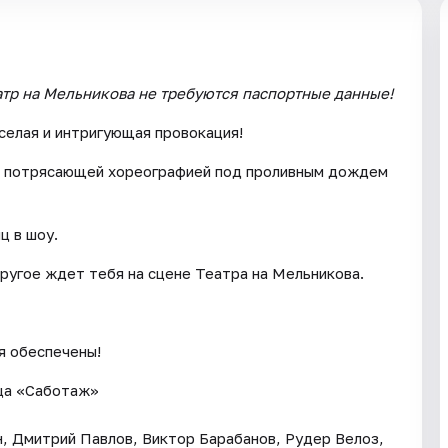
атр на Мельникова не требуются паспортные данные!
селая и интригующая провокация!
с потрясающей хореографией под проливным дождем
ц в шоу.
другое ждет тебя на сцене Театра на Мельникова.
я обеспечены!
нца «Саботаж»
н, Дмитрий Павлов, Виктор Барабанов, Рудер Велоз,