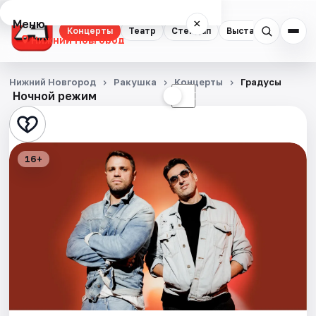
Меню
×
Концерты
Театр
Стендап
Выставки
Квест
Нижний Новгород
Концерты
Нижний Новгород
Ракушка
Концерты
Градусы
Ночной режим
☀
☾
Театр
Стендап
16+
Выставки
Квесты
Экскурсии
Спорт
События