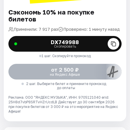
Сэкономь 10% на покупке
билетов
Применили: 7 917 раз
Проверено: 1 минуту назад
DX749988
Скопировать
1 шаг. Скопируйте промокод
от 2 500 ₽
на Яндекс Афише
2 шаг. Выберите билет и примените промокод
до оплаты
Реклама. ООО "ЯНДЕКС МУЗЫКА", ИНН: 9705121040 erid:
25H8d7vbP8SRTvHZrUcdLB
Действует до 30 сентября 2026
при покупке билетов от 3 000 ₽ на это мероприятие на Яндекс
Афише!