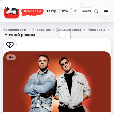
Меню
×
Концерты
Театр
Стендап
Выставки
Экску
Калининград
Концерты
Калининград
Янтарь-холл (Светлогорск)
Концерты
Г
Ночной режим
☀
☾
Театр
Стендап
6+
Выставки
Экскурсии
Спорт
События