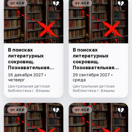
от 40 ₽
от 40 ₽
В поисках
В поисках
литературных
литературных
сокровищ.
сокровищ.
Познавательная
Познавательная
программа
программа
16 декабря 2027 •
29 сентября 2027 •
четверг
среда
Центральная детская
Центральная детская
библиотека г. Вязьмы
библиотека г. Вязьмы
от 40 ₽
от 40 ₽