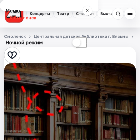
Меню
×
Концерты
Театр
Стендап
Выставки
Экску
Смоленск
Концерты
Смоленск
Центральная детская библиотека г. Вязьмы
Д
Ночной режим
☀
☾
Театр
Стендап
Выставки
Экскурсии
Спорт
События