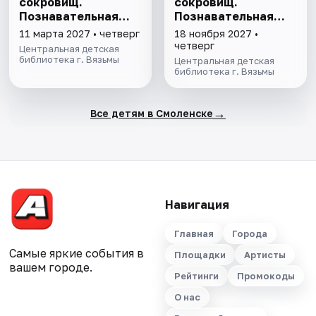
сокровищ.
сокровищ.
Познавательная
Познавательная
программа
программа
11 марта 2027 • четверг
18 ноября 2027 •
четверг
Центральная детская
библиотека г. Вязьмы
Центральная детская
библиотека г. Вязьмы
→
Все детям в Смоленске
Навигация
Главная
Города
Самые яркие события в
Площадки
Артисты
вашем городе.
Рейтинги
Промокоды
О нас