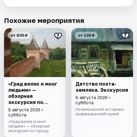
Похожие мероприятия
от 600 ₽
от 100 ₽
«Град велик и мног
Детство поэта-
людьми» —
земляка. Экскурсия
обзорная
8 августа 2026 •
экскурсия по
суббота
Смоленску
Починковский историко-
8 августа 2026 •
краеведческий музей
суббота
«Град велик и мног
людьми» — обзорная
экскурсия по городу