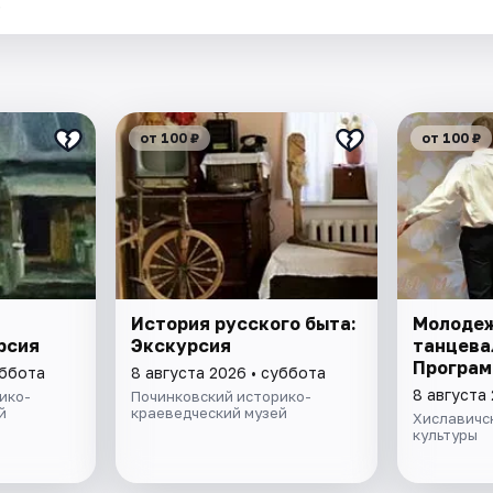
.
от 100 ₽
от 100 ₽
История русского быта:
Молоде
рсия
Экскурсия
танцева
Програм
уббота
8 августа 2026 • суббота
8 августа
ико-
Починковский историко-
й
краеведческий музей
Хиславичс
культуры