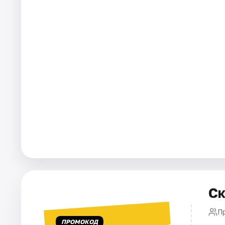
Города
Площадки
Артисты
Рейтинги
Ск
П
ПРОМОКОД