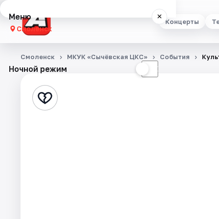
Меню
×
Концерты
Т
Смоленск
Концерты
Смоленск
МКУК «Сычёвская ЦКС»
События
Куль
Ночной режим
☀
☾
Театр
Стендап
Выставки
Экскурсии
Спорт
События