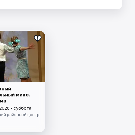
жный
льный микс.
ма
 2026 • суббота
кий районный центр