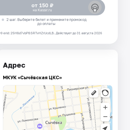
от 150 ₽
на Kassir.ru
2 шаг. Выберите билет и примените промокод
до оплаты
 erid: 25H8d7vbP8SRTvHZrUcdLB.
Действует до 31 августа 2026
Адрес
МКУК «Сычёвская ЦКС»