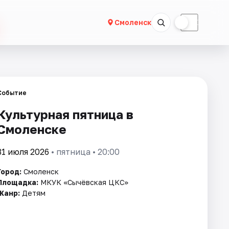
☀
☾
Смоленск
Событие
Культурная пятница в
Смоленске
31 июля 2026
• пятница • 20:00
Город:
Смоленск
Площадка:
МКУК «Сычёвская ЦКС»
Жанр:
Детям