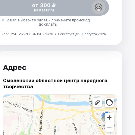
от 300 ₽
на Kassir.ru
2 шаг. Выберите билет и примените промокод
до оплаты
 erid: 25H8d7vbP8SRTvHZrUcdLB.
Действует до 31 августа 2026
Адрес
Смоленский областной центр народного
творчества