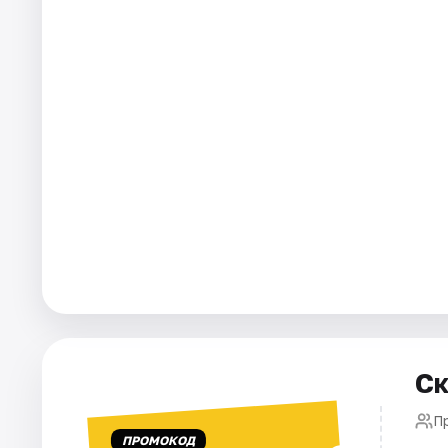
Города
Площадки
Артисты
Рейтинги
Ск
П
ПРОМОКОД