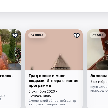
.
от 300 ₽
от 50 ₽
голок.
Град велик и мног
Экспона
людьми. Интерактивная
3 октября
программа
Шумячский
краеведче
5 октября 2026 •
понедельник
ико-
й
Смоленский областной центр
народного творчества