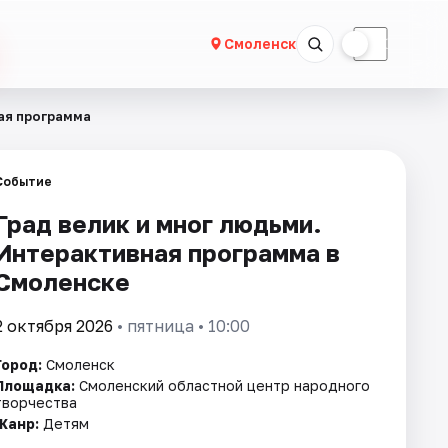
☀
☾
Смоленск
ная программа
Событие
Град велик и мног людьми.
Интерактивная программа в
Смоленске
2 октября 2026
• пятница • 10:00
Город:
Смоленск
Площадка:
Смоленский областной центр народного
творчества
Жанр:
Детям