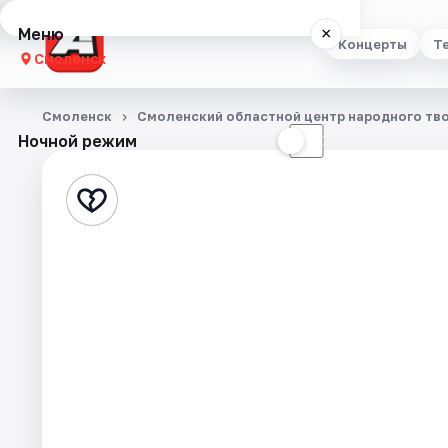
Меню
×
Концерты
Т
Смоленск
Концерты
Смоленск
Смоленский областной центр народного тв
Ночной режим
☀
☾
Театр
Стендап
Выставки
Экскурсии
Спорт
События