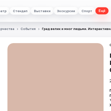
еатр
Стендап
Выставки
Экскурсии
Спорт
Ещё
орчества
События
Град велик и мног людьми. Интерактив