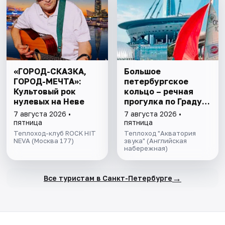
«ГОРОД-СКАЗКА,
Большое
ГОРОД-МЕЧТА»:
петербургское
Культовый рок
кольцо – речная
нулевых на Неве
прогулка пo Граду
на Неве с
7 августа 2026 •
7 августа 2026 •
авторской
пятница
пятница
экскурсией и живой
Теплоход-клуб ROCK HIT
Теплоход "Акватория
NEVA (Москва 177)
музыкой в тёплом
звука" (Английская
набережная)
салоне теплохода
→
Все туристам в Санкт-Петербурге