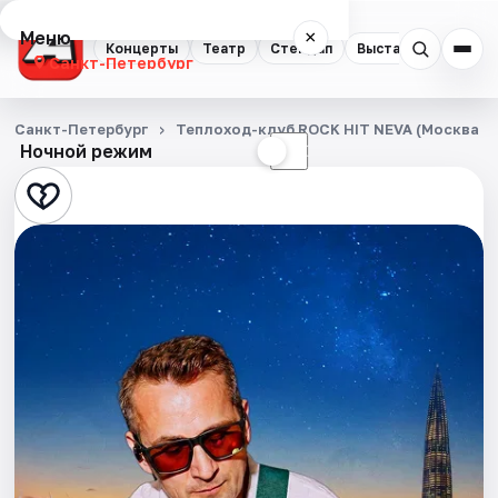
Меню
×
Концерты
Театр
Стендап
Выставки
Квест
Санкт-Петербург
Концерты
Санкт-Петербург
Теплоход-клуб ROCK HIT NEVA (Москва 1
Ночной режим
☀
☾
Театр
Стендап
Выставки
Квесты
Экскурсии
Спорт
События