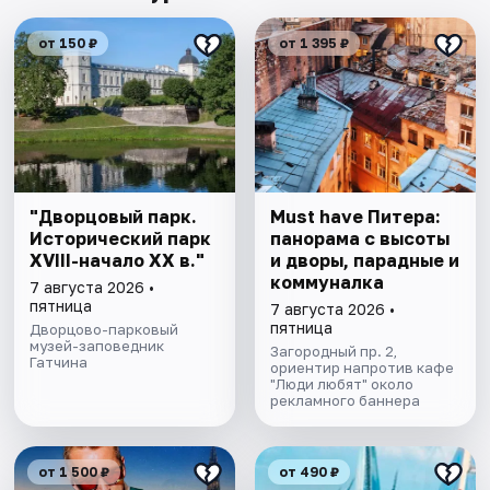
от 150 ₽
от 1 395 ₽
"Дворцовый парк.
Must have Питера:
Исторический парк
панорама с высоты
XVIII-начало XX в."
и дворы, парадные и
коммуналка
7 августа 2026 •
пятница
7 августа 2026 •
пятница
Дворцово-парковый
музей-заповедник
Загородный пр. 2,
Гатчина
ориентир напротив кафе
"Люди любят" около
рекламного баннера
от 1 500 ₽
от 490 ₽