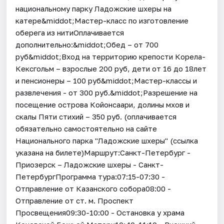
национальному парку Ладожские шхеры на
катере&middot;Мастер-класс по изготовление
оберега из нитиОплачивается
дополнительно:&middot;Обед – от 700
руб&middot;Вход на территорию крепости Корела-
Кексгольм – взрослые 200 руб, дети от 16 до 18лет
и пенсионеры – 100 руб&middot;Мастер-классы и
развлечения - от 300 руб.&middot;Разрешение на
посещение острова Койонсаари, долины мхов и
скалы Пяти стихий – 350 руб. (оплачивается
обязательно самостоятельно на сайте
Национального парка "Ладожские шхеры" (ссылка
указана на билете)Маршрут:Санкт-Петербург -
Приозерск – Ладожские шхеры - Санкт-
ПетербургПрограмма тура:07:15-07:30 -
Отправление от Казанского собора08:00 -
Отправление от ст. м. Проспект
Просвещения09:30-10:00 - Остановка у храма