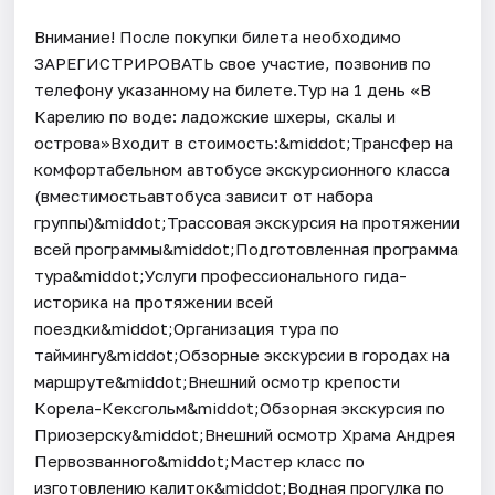
Внимание! После покупки билета необходимо
ЗАРЕГИСТРИРОВАТЬ свое участие, позвонив по
телефону указанному на билете.Тур на 1 день «В
Карелию по воде: ладожские шхеры, скалы и
острова»Входит в стоимость:&middot;Трансфер на
комфортабельном автобусе экскурсионного класса
(вместимостьавтобуса зависит от набора
группы)&middot;Трассовая экскурсия на протяжении
всей программы&middot;Подготовленная программа
тура&middot;Услуги профессионального гида-
историка на протяжении всей
поездки&middot;Организация тура по
таймингу&middot;Обзорные экскурсии в городах на
маршруте&middot;Внешний осмотр крепости
Корела-Кексгольм&middot;Обзорная экскурсия по
Приозерску&middot;Внешний осмотр Храма Андрея
Первозванного&middot;Мастер класс по
изготовлению калиток&middot;Водная прогулка по