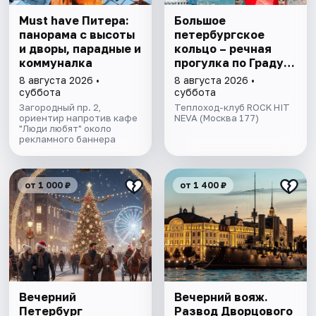
Must have Питера:
Большое
панорама с высоты
петербургское
и дворы, парадные и
кольцо – речная
коммуналка
прогулка пo Граду
на Неве с
8 августа 2026 •
8 августа 2026 •
авторской
суббота
суббота
экскурсией и живой
Загородный пр. 2,
Теплоход-клуб ROCK HIT
ориентир напротив кафе
музыкой в тёплом
NEVA (Москва 177)
"Люди любят" около
салоне теплохода
рекламного баннера
от 1 000 ₽
от 1 400 ₽
Вечерний
Вечерний вояж.
Петербург
Развод Дворцового