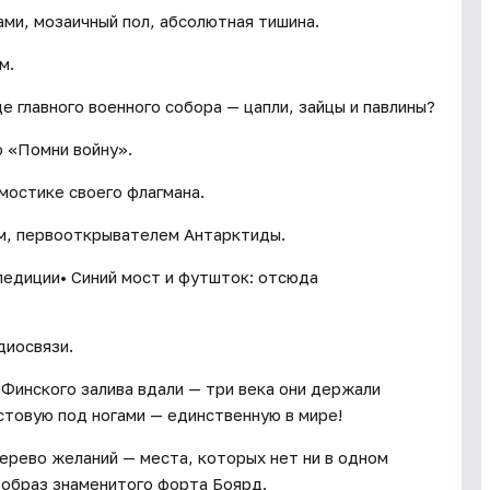
ми, мозаичный пол, абсолютная тишина.
м.
е главного военного собора — цапли, зайцы и павлины?
ю «Помни войну».
 мостике своего флагмана.
ом, первооткрывателем Антарктиды.
педиции• Синий мост и футшток: отсюда
диосвязи.
Финского залива вдали — три века они держали
товую под ногами — единственную в мире!
дерево желаний — места, которых нет ни в одном
образ знаменитого форта Боярд.