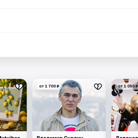
.
от 1 700 ₽
от 1 050 ₽
rtvibes.
Владимир Сурдин.
Детская