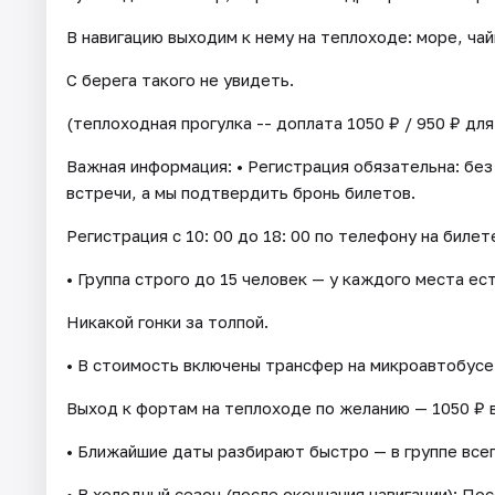
В навигацию выходим к нему на теплоходе: море, чай
С берега такого не увидеть.
(теплоходная прогулка -- доплата 1050 ₽ / 950 ₽ для
Важная информация: • Регистрация обязательна: без
встречи, а мы подтвердить бронь билетов.
Регистрация с 10: 00 до 18: 00 по телефону на билет
• Группа строго до 15 человек — у каждого места ес
Никакой гонки за толпой.
• В стоимость включены трансфер на микроавтобусе
Выход к фортам на теплоходе по желанию — 1050 ₽ в
• Ближайшие даты разбирают быстро — в группе всег
• В холодный сезон (после окончания навигации): П