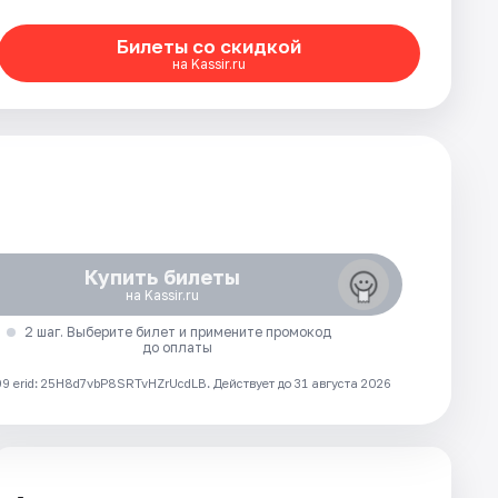
Билеты со скидкой
на Kassir.ru
Купить билеты
на Kassir.ru
2 шаг. Выберите билет и примените промокод
до оплаты
 erid: 25H8d7vbP8SRTvHZrUcdLB.
Действует до 31 августа 2026