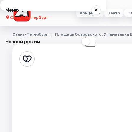
Меню
×
Концерты
Театр
С
Санкт-Петербург
Концерты
Санкт-Петербург
Площадь Островского. У памятника Е
Ночной режим
☀
☾
Театр
Стендап
Выставки
Квесты
Экскурсии
Спорт
События