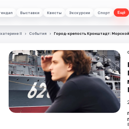
тендап
Выставки
Квесты
Экскурсии
Спорт
Ещё
катерине II
События
Город-крепость Кронштадт: Морской 