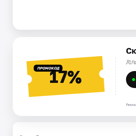
Города
Площадки
Артисты
Ск
Рейтинги
П
ПРОМОКОД
17%
Рекла