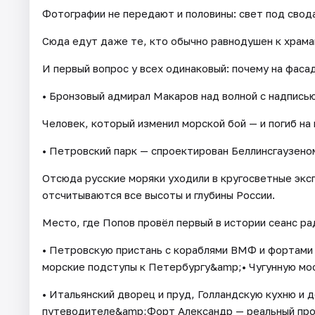
Фотографии не передают и половины: свет под свода
Сюда едут даже те, кто обычно равнодушен к храма
И первый вопрос у всех одинаковый: почему на фасад
• Бронзовый адмирал Макаров над волной с надпись
Человек, который изменил морской бой — и погиб на
• Петровский парк — спроектирован Беллинсгаузен
Отсюда русские моряки уходили в кругосветные экс
отсчитываются все высоты и глубины России.
Место, где Попов провёл первый в истории сеанс ра
• Петровскую пристань с кораблями ВМФ и фортами 
морские подступы к Петербургу&amp;• Чугунную мос
• Итальянский дворец и пруд, Голландскую кухню и 
путеводителе&amp;Форт Александр — реальный про