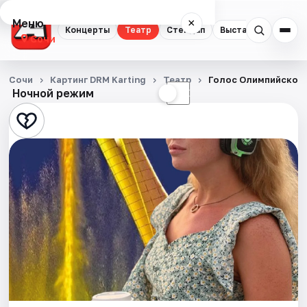
Меню
×
Концерты
Театр
Стендап
Выставки
Квест
Сочи
Концерты
Сочи
Картинг DRM Karting
Театр
Голос Олимпийского
Ночной режим
☀
☾
Театр
Стендап
Выставки
Квесты
Экскурсии
Спорт
События