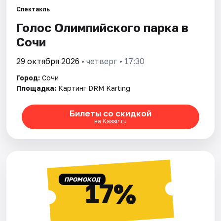
Спектакль
Голос Олимпийского парка в
Города
Сочи
Площадки
29 октября 2026
• четверг • 17:30
Артисты
Город:
Сочи
Площадка:
Картинг DRM Karting
Рейтинги
Билеты со скидкой
на Kassir.ru
ПРОМОКОД
17%