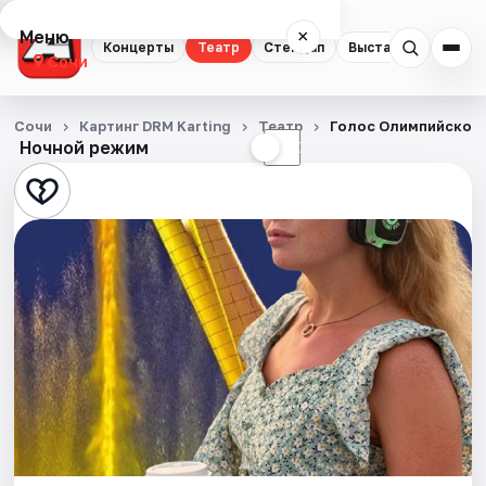
Меню
×
Концерты
Театр
Стендап
Выставки
Квест
Сочи
Концерты
Сочи
Картинг DRM Karting
Театр
Голос Олимпийского
Ночной режим
☀
☾
Театр
Стендап
Выставки
Квесты
Экскурсии
Спорт
События