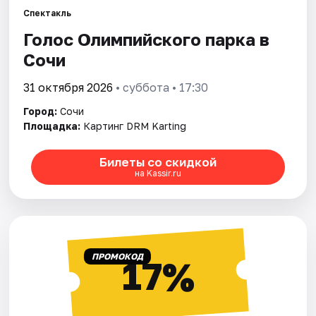
Спектакль
Голос Олимпийского парка в
Города
Сочи
Площадки
31 октября 2026
• суббота • 17:30
Артисты
Город:
Сочи
Площадка:
Картинг DRM Karting
Рейтинги
Билеты со скидкой
на Kassir.ru
ПРОМОКОД
17%