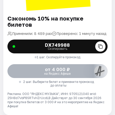
Сэкономь 10% на покупке
билетов
Применили: 8 489 раз
Проверено: 1 минуту назад
DX749988
Скопировать
1 шаг. Скопируйте промокод
от 4 000 ₽
на Яндекс Афише
2 шаг. Выберите билет и примените промокод
до оплаты
Реклама. ООО "ЯНДЕКС МУЗЫКА", ИНН: 9705121040 erid:
25H8d7vbP8SRTvHZrUcdLB
Действует до 30 сентября 2026
при покупке билетов от 3 000 ₽ на это мероприятие на Яндекс
Афише!