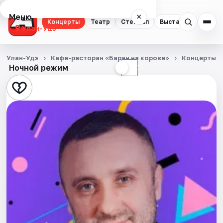
Меню
×
Концерты
Театр
Стендап
Выставки
Экску
Улан-Удэ
Концерты
Улан-Удэ
Кафе-ресторан «Баран на корове»
Концерты
Ночной режим
☀
☾
Театр
Стендап
Выставки
Экскурсии
События
Города