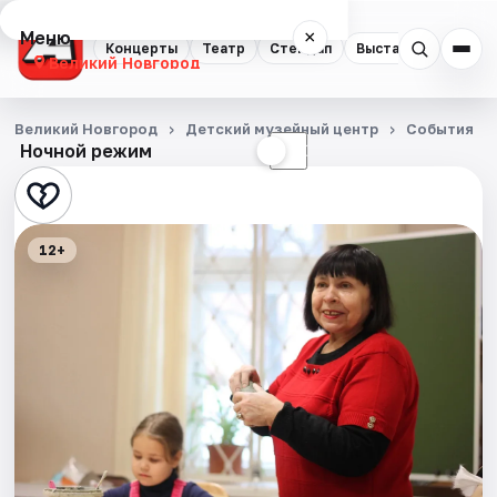
Меню
×
Концерты
Театр
Стендап
Выставки
Экску
Великий Новгород
Концерты
Великий Новгород
Детский музейный центр
События
Ночной режим
☀
☾
Театр
Стендап
12+
Выставки
Экскурсии
События
Города