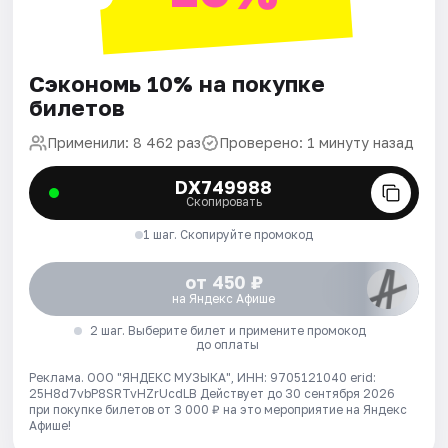
Сэкономь 10% на покупке
билетов
Применили: 8 462 раз
Проверено: 1 минуту назад
DX749988
Скопировать
1 шаг. Скопируйте промокод
от 450 ₽
на Яндекс Афише
2 шаг. Выберите билет и примените промокод
до оплаты
Реклама. ООО "ЯНДЕКС МУЗЫКА", ИНН: 9705121040 erid:
25H8d7vbP8SRTvHZrUcdLB
Действует до 30 сентября 2026
при покупке билетов от 3 000 ₽ на это мероприятие на Яндекс
Афише!