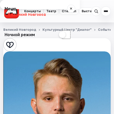
Меню
×
Концерты
Театр
Стендап
Выставки
Экску
Великий Новгород
Концерты
Великий Новгород
Культурный Центр "Диалог"
События
Ночной режим
☀
☾
Театр
Стендап
Выставки
Экскурсии
События
Города