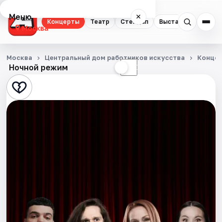
Меню
×
Концерты
Театр
Стендап
Выставки
Квест
Москва
Концерты
Москва
Центральный дом работников искусства
Конце
Ночной режим
☀
☾
Театр
Стендап
Выставки
Квесты
Экскурсии
Спорт
События