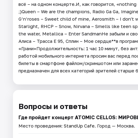
всё – на одном концерте.И, как говорится, «nothing
;)Queen – We are the champions, Radio Ga Ga, Imagine
G’n’roses – Sweet child of mine, Aerosmith – I don't 
Starlight, RHCP – Snow, Nirvana – Smells like teen sp
the water, Metallica – Enter SandmanНе забыли и св
Алиса – Трасса Е 95, Сплин – Мое сердце**в прогр
«Грани»Продолжительность: 1 час 10 минут, без ант
работой мобильного интернета просим вас перед п
билеты в смартфоне файлом/скриншотом или заранее
предназначен для всех категорий зрителей старше 
Вопросы и ответы
Где пройдет концерт ATOMIC CELLOS: МИР
Место проведения:
StandUp Cafe
. Город — Москва.