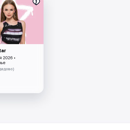
tar
я 2026 •
нье
дедово)