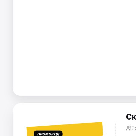
Города
Площадки
Артисты
Рейтинги
Ск
П
ПРОМОКОД