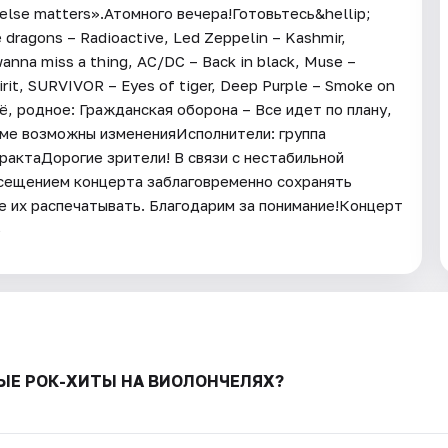
 else matters».Атомного вечера!Готовьтесь&hellip;
 dragons – Radioactive, Led Zeppelin – Kashmir,
wanna miss a thing, AC/DC – Back in black, Muse –
irit, SURVIVOR – Eyes of tiger, Deep Purple – Smoke on
оё, родное: Гражданская оборона – Все идет по плану,
амме возможны измененияИсполнители: группа
рактаДорогие зрители! В связи с нестабильной
осещением концерта заблаговременно сохранять
 их распечатывать. Благодарим за понимание!Концерт
6
ОВЫЕ РОК-ХИТЫ НА ВИОЛОНЧЕЛЯХ?