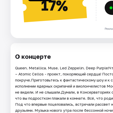
17%
Рекла
О концерте
Queen. Metallica. Muse. Led Zeppelin. Deep Purple!
– Atomic Cellos - проект, покоряющий сердца! Посто
покруче.Приготовьтесь к фантастическому шоу и к 
исполнении ядерных скрипачей и виолончелистов Мо
не видели. И не слышали.Думали, в Консерваториях
что вы подростком плакали в комнате. Всё, что роди
Под что впервые поцеловались, встречали рассвет н
друзьями. Музыка нового утра после бессонной ночи