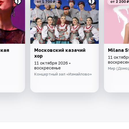
от 1 700 ₽
от 2 200 ₽
ская
Московский казачий
Milana S
хор
11 октябр
воскресе
11 октября 2026 •
воскресенье
Мир (Домо
Концертный зал «Измайлово»