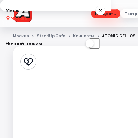
Меню
×
Концерты
Театр
Москва
Концерты
Москва
StandUp Cafe
Концерты
ATOMIC CELLOS
Ночной режим
☀
☾
Театр
Стендап
Выставки
Квесты
Экскурсии
Спорт
События