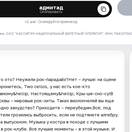
адмитад
Скопировать
1 шаг. Скопируйте промокод
ма. ООО "КАССИР.РУ-НАЦИОНАЛЬНЫЙ БИЛЕТНЫЙ ОПЕРАТОР", ИНН: 7841075409
Что это? Неужели рок-парадайз?Нет – лучше: на сцене
ронитесь, Two cellos, у нас есть кое-кто
самому&hellip; Настоящему&hellip; Кры-ше-сно-су!В
сквы – мировые рок-хиты. Таких виолончелей вы еще
 одно занудство? Приходите – переубедим.Всё, под
тели грозились выбросить, если не подтянете алгебру.
а выпускном. Музыка у костра в походе с лучшими
 в рок-клубе. Все лучшие моменты – в этой музыке. И