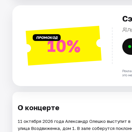
Города
Сэ
Площадки
П
ПРОМОКОД
10%
Артисты
Рейтинги
Рекла
это м
О концерте
11 октября 2026 года Александр Олешко выступит в
улица Воздвиженка, дом 1. В зале соберутся поклон