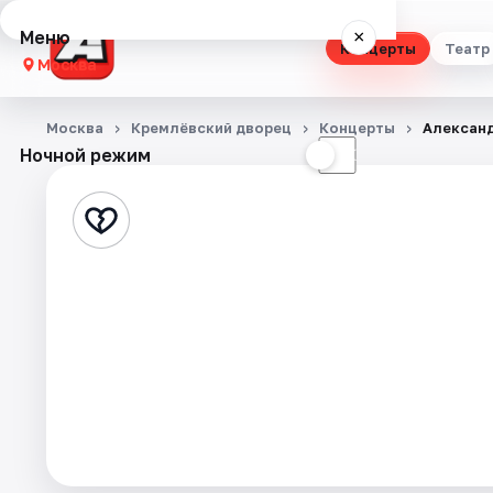
Меню
×
Концерты
Театр
Москва
Концерты
Москва
Кремлёвский дворец
Концерты
Алексан
Ночной режим
☀
☾
Театр
Стендап
Выставки
Квесты
Экскурсии
Спорт
События