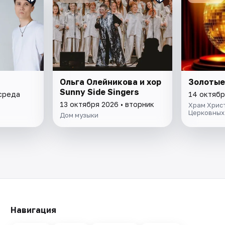
Ольга Олейникова и хор
Золотые
Sunny Side Singers
 среда
14 октябр
13 октября 2026 • вторник
Храм Христ
Церковных
Дом музыки
Навигация