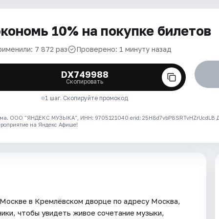
кономь 10% на покупке билетов
рименили: 7 872 раз
Проверено: 1 минуту назад
DX749988
Скопировать
1 шаг. Скопируйте промокод
ма. ООО "ЯНДЕКС МУЗЫКА", ИНН: 9705121040 erid: 25H8d7vbP8SRTvHZrUcdLB
ероприятие на Яндекс Афише!
 Москве в Кремлёвском дворце по адресу Москва,
ники, чтобы увидеть живое сочетание музыки,