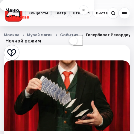
Меню
×
Концерты
Театр
Стендап
Выставки
Квест
Москва
Концерты
Москва
Музей магии
События
Гипербилет Рекордиум
Ночной режим
☀
☾
Театр
Стендап
Выставки
Квесты
Экскурсии
Спорт
События