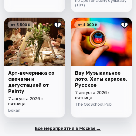
по Сретенскому бульвару
(18+)
от 5 500 ₽
от 1 000 ₽
Арт-вечеринка со
Вау Музыкальное
свечами и
лото. Хиты караоке.
дегустацией от
Русское
Painty
7 августа 2026 •
пятница
7 августа 2026 •
пятница
The OldSchool Pub
Бокал
→
Все мероприятия в Москве