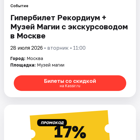
Событие
Гипербилет Рекордиум +
Города
Музей Магии с экскурсоводом
Площадки
в Москве
Артисты
28 июля 2026
• вторник • 11:00
Город:
Москва
Рейтинги
Площадка:
Музей магии
Билеты со скидкой
на Kassir.ru
ПРОМОКОД
17%