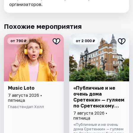
организаторов.
Похожие мероприятия
от 790 ₽
от 2 000 ₽
Music Loto
«Публичные и не
очень дома
7 августа 2026 •
Сретенки» — гуляем
пятница
по Сретенскому
Главстендап Холл
бульвару
7 августа 2026 •
пятница
«Публичные и не очень
дома Сретенки» — гуляем