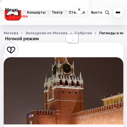
Меню
×
Концерты
Театр
Стендап
Выставки
Квест
Москва
Концерты
Москва
Экскурсии по Москве
События
Легенды и ми
Ночной режим
☀
☾
Театр
Стендап
Выставки
Квесты
Экскурсии
Спорт
События