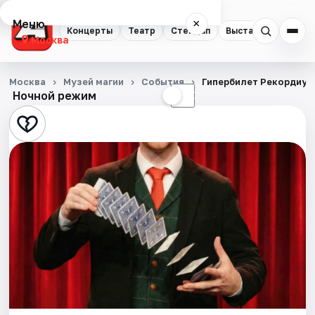
Меню
×
Концерты
Театр
Стендап
Выставки
Квест
Москва
Концерты
Москва
Музей магии
События
Гипербилет Рекордиум
Ночной режим
☀
☾
Театр
Стендап
Выставки
Квесты
Экскурсии
Спорт
События