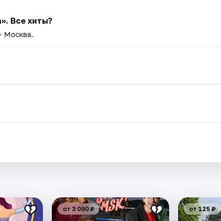
». Все хиты?
— Москва.
.
от 3 090 ₽
от 125 ₽