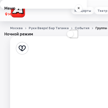
Меню
×
Концерты
Театр
Москва
Концерты
Москва
Руки Вверх! Бар Таганка
События
Группа 
Ночной режим
☀
☾
Театр
Стендап
Выставки
Квесты
Экскурсии
Спорт
События