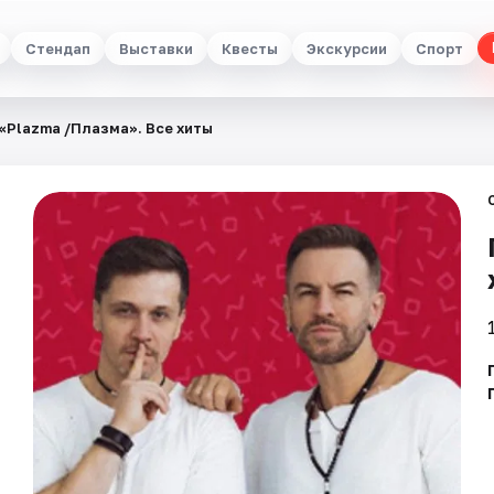
Стендап
Выставки
Квесты
Экскурсии
Спорт
«Plazma /Плазма». Все хиты