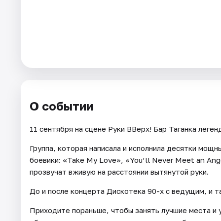
Города
Площадки
Артисты
Рейтинги
О событии
11 сентября на сцене Руки ВВерх! Бар Таганка леге
Группа, которая написала и исполнила десятки мощн
боевики: «Take My Love», «You’ll Never Meet an Ang
прозвучат вживую на расстоянии вытянутой руки.
До и после концерта Дискотека 90-х с ведущим, и т
Приходите пораньше, чтобы занять лучшие места и 