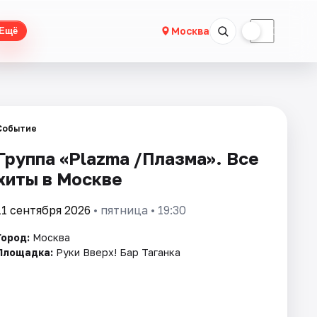
☀
☾
Москва
Ещё
Событие
Группа «Plazma /Плазма». Все
хиты в Москве
11 сентября 2026
• пятница • 19:30
Город:
Москва
Площадка:
Руки Вверх! Бар Таганка