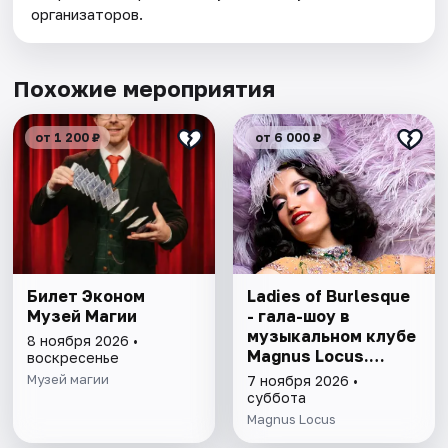
организаторов.
Похожие мероприятия
от 1 200 ₽
от 6 000 ₽
Билет Эконом
Ladies of Burlesque
Музей Магии
- гала-шоу в
музыкальном клубе
8 ноября 2026 •
Magnus Locus.
воскресенье
Halloween Edition
Музей магии
7 ноября 2026 •
суббота
Magnus Locus