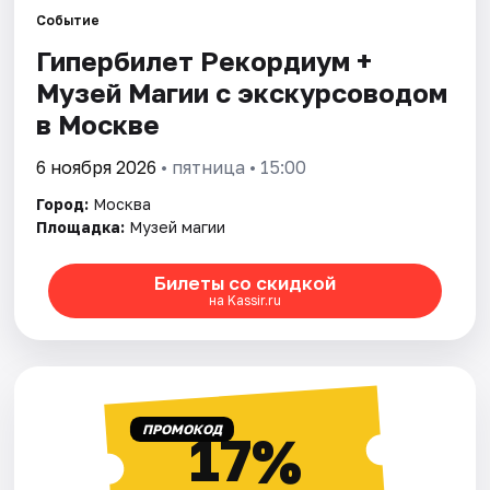
Событие
Гипербилет Рекордиум +
Города
Музей Магии с экскурсоводом
Площадки
в Москве
Артисты
6 ноября 2026
• пятница • 15:00
Город:
Москва
Рейтинги
Площадка:
Музей магии
Билеты со скидкой
на Kassir.ru
ПРОМОКОД
17%