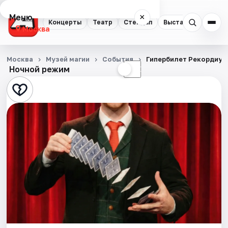
Меню
×
Концерты
Театр
Стендап
Выставки
Квест
Москва
Концерты
Москва
Музей магии
События
Гипербилет Рекордиум
Ночной режим
☀
☾
Театр
Стендап
Выставки
Квесты
Экскурсии
Спорт
События